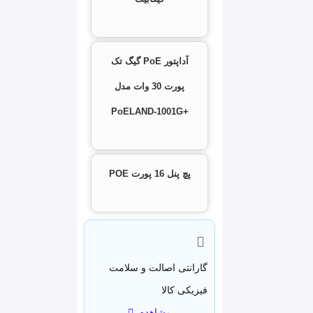
۱۰/۱۰۰/۱۰۰۰
توان خروجی POE هر
آداپتور PoE گیگ تک
پورت ۳۰ وات
پورت 30 وات مدل
ولتاژ خروجی : ۴۸ ولت یا
+PoELAND‑1001G
۲۴ ولت
فاقد پنل مدیریتی
پچ پنل 16 پورت POE
ولتاژ برق ورودی 12 الی
52 ولت متناوب
دمای کارکرد دستگاه -20
الی +70 سانتیگراد
گارانتی اصالت و سلامت
مجموع توان پچ پنل 8
فیزیکی کالا
پورت POE گیگابیت 240
مشاهده