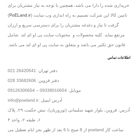
خریداری شده را دارا می باشد، همچنین با توجه به نیاز مشتریان برای
تامین کالا این شرکت تصمیم به راه اندازی وب سایت (
PoELand.ir
)
گرفت تا نیاز و دغدغه مشتریان را برای دسترسی سریع و ارزان
مرتفع نماید. کلیه محصولات و محتویات سایت پی او ای لند شامل
قانون حق تکثیر می باشد و متعلق به سایت پی او ای لند می باشد.
اطلاعات تماس
دفتر تهران: 26420541 021
دفتر قزوین: 33682606 028
موبایل: 09338010654 – 09126300654
آدرس ایمیل :info@poeland.ir
آدرس: قزوین، بلوار شهید سلیمانی (نوروزیان)، نبش حکمت ۲۹، پلاک
۶، طبقه ۲، واحد ۴
ساعت کار poeland از 8 صبح تا 6 بعد از ظهر بجز ایام تعطیل می