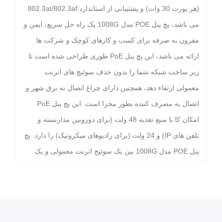
(هر پورت 30 وات) و پشتیبانی از استاندارد 802.3at/802.3af
می باشد، پچ پنل POE مدل 1008G یک راه حل سریع، ایمن و
مقرون به صرفه برای کسب و کارهای کوچک و شرکت ها
ارائه می باشد، این پچ پنل PoE طوری طراحی شده است تا
زیر ساخت شبکه شما را بدون حذف سوئیچ های اترنت
معمولی ارتقاء دهد، همچنین دارای چراغ اتصال به برق شهر و
اتصال به مصرف کننده بطور مجزا است. این پچ پنل PoE
امکان کا با منبع تغذیه 48 ولت (برای دوروبین مداربسته و
تلفن های IP) و 24 ولت (برای رادیوهای میکروتیک) را دارد. پچ
پنل POE مدل 1008G بین یک سوئیج اترنت معمولی و یک
دستگاه PoE نصب می شود، 8 پورت برای انتقال دیتا و 8
پورت دیگر این پچ پنل برای دیتا و خروچی برق هستند، هم برق
و هم دیتا به طور همزمان از طریق کابلهای شبکه بدون تاثیر در
عملکرد دیتا و شبکه به دستگاه PoE منتقل می شود، ویژگی