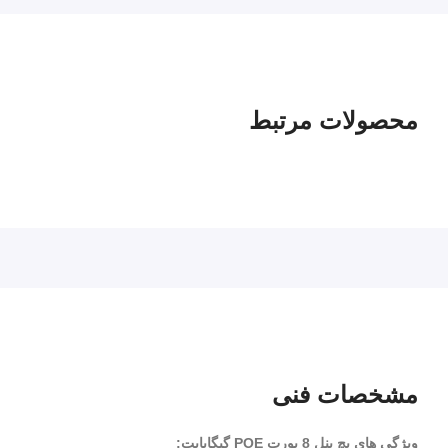
استفاده از قابلیت PoE باعث صرفه جویی در کابل کشی
برق(مخصوصا برای دوربین های مداربسته) می شود.
محصولات مرتبط
آداپتور poe میکروتیک
مشخصات فنی
ویژگی های پچ پنل PoE گیگ (PoE Patch
ویژگی های پچ پنل 8 پورت POE گیگابایت: