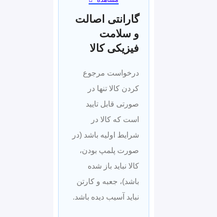
وات
گارانتی اصالت
فیوز ریست شونده قابل
و سلامت
تنظیم در برابر نوسانات
فیزیکی کالا
جریان (محافظت OCP
درخواست مرجوع
650 میلی آمپر) برای هر
کردن کالا تنها در
پورت
صورتی قابل تایید
پشتیبانی از استاندارهای
است که کالا در
شبکه 802.3af/802.3at
شرایط اولیه باشد (در
فاقد آداپتور داخلی
صورت پلمپ بودن،
کالا نباید باز شده
باشد)، جعبه و کارتن
نباید آسیب دیده باشد.