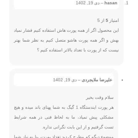
hasan
–
دی 19, 1402
جهت مشاهده پچ پنل POE دارای 24 پورت گیگ کلیک نمایید.
امتیاز
5
از 5
این محصول اگر از همه پورت هاش استفاده کنیم فشار نمیاد
بهش و اگر همه پورت هاشو متصل کنیم به نظر شما بهتر
نیست که از پورت با تعداد بالاتر استفاده کنیم ؟
ویژگی های پچ پنل poe
علیرضا ملایجردی
–
دی 19, 1402
سلام وقت بخیر
هر پورت ایندستگاه 1 گیگ به شما پهنای باند میده و هیچ
مشکلی پیش نمیاد، ما به لحاظ فنی در همه شرایط
تست گرفتیم و از این بابت نگرانی نداره.
موضوع دیگه که مطرج کردید تعداد پورت، بنا به نیاز شما