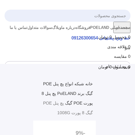
جستجو
صفحه اصلی POELAND
فروشگاه
درباره ما
وبلاگ
سوالات متداول
تماس با ما
0
محصول
0
تومان
خط ویژه پشتیبانی
09126300654
0
علاقه مندی
منو
0
مقایسه
ورود / ثبت نام
0
محصول
0
تومان
خانه
شبکه
انواع پچ پنل POE
گیگ برند PoELAND
پچ پنل 8
پورت POE گیگ
پچ پنل POE
گیگ 8 پورت 1008G
-9%