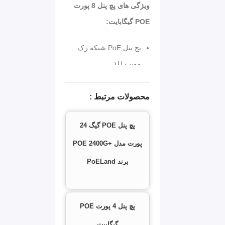
ویژگی های پچ پنل 8 پورت
POE گیگابایت:
پچ پنل PoE شبکه رک
مونت ۱U
دارای استاندارد 19 اینچ
محصولات مرتبط :
شبکه
پشتیبانی از ولتاژهای 24 و
پچ پنل POE گیگ 24
۴۸ ولت
پورت مدل +POE 2400G
8 پورت ورودی دیتا
برند PoELand
گیگابایتی ۱۰/۱۰۰/۱۰۰۰
8 پورت خروجی POE
پچ پنل 4 پورت POE
نرخ انتقال دیتا :
گیگابیت