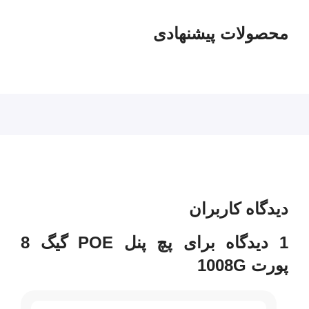
آیفن های تصویری
محصولات پیشنهادی
دیدگاه کاربران
1 دیدگاه برای
پچ پنل POE گیگ 8
پورت 1008G
بهترین پچ پنل poe