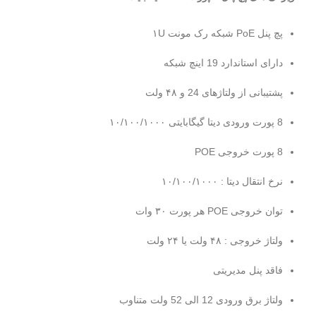
Panel gig) :
پچ پنل PoE شبکه رک مونت ۱U
مرتفع نمودن معضل سيم کشي برق و نصب
آداپتورهاي گوناگون در نقاط دور از دسترس
دارای استاندارد 19 اینچ شبکه
امکان خرید بصورت منبع تغذیه داخلی یا بدون منبع
پشتیبانی از ولتاژهای 24 و ۴۸ ولت
تغذیه داخلی
8 پورت ورودی دیتا گیگابایتی ۱۰/۱۰۰/۱۰۰۰
انتقال برق و داده فقط از طريق يک کابل شبکه
8 پورت خروجی POE
اترنت تا 100 متر
نرخ انتقال دیتا : ۱۰/۱۰۰/۱۰۰۰
پايداری بالا در برابر حرارت زياد محيط ، اتصال
توان خروجی POE هر پورت ۳۰ وات
کوتاه و اضافه بار در خروجی
ولتاژ خروجی : ۴۸ ولت یا ۲۴ ولت
دارای 2 چراغ نمایشگر 48 ولت یا 24 ولت
فاقد پنل مدیریتی
ولتاژ برق ورودی 12 الی 52 ولت متناوب