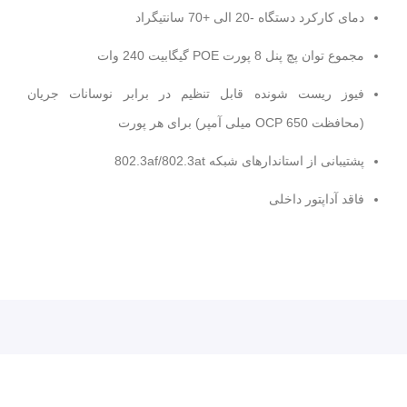
دمای کارکرد دستگاه -20 الی +70 سانتیگراد
مجموع توان پچ پنل 8 پورت POE گیگابیت 240 وات
فیوز ریست شونده قابل تنظیم در برابر نوسانات جریان
(محافظت OCP 650 میلی آمپر) برای هر پورت
پچ پنل poe چیست ؟
پشتیبانی از استاندارهای شبکه 802.3af/802.3at
فاقد آداپتور داخلی
کاربرد پچ پنل
PoE
در شبکه
:
رادیوهای بیسیم میکروتیک
دوربین های مداربسته
اکسس پوینت ها
تلفن های IP