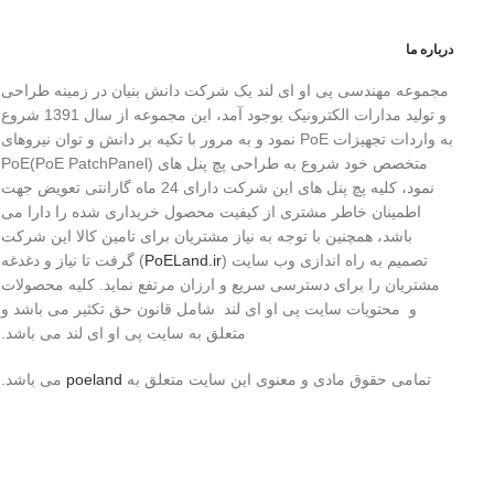
درباره ما
مجموعه مهندسی پی او ای لند یک شرکت دانش بنیان در زمینه طراحی
و تولید مدارات الکترونیک بوجود آمد، این مجموعه از سال 1391 شروع
به واردات تجهیزات PoE نمود و به مرور با تکیه بر دانش و توان نیروهای
متخصص خود شروع به طراحی پچ پنل های (PoE PatchPanel)PoE
نمود، کلیه پچ پنل های این شرکت دارای 24 ماه گارانتی تعویض جهت
اطمینان خاطر مشتری از کیفیت محصول خریداری شده را دارا می
باشد، همچنین با توجه به نیاز مشتریان برای تامین کالا این شرکت
تصمیم به راه اندازی وب سایت (
PoELand.ir
) گرفت تا نیاز و دغدغه
مشتریان را برای دسترسی سریع و ارزان مرتفع نماید. کلیه محصولات
و محتویات سایت پی او ای لند شامل قانون حق تکثیر می باشد و
متعلق به سایت پی او ای لند می باشد.
تمامی حقوق مادی و معنوی این سایت متعلق به
poeland
می باشد.
فروشگاه
0
علاقه مندی