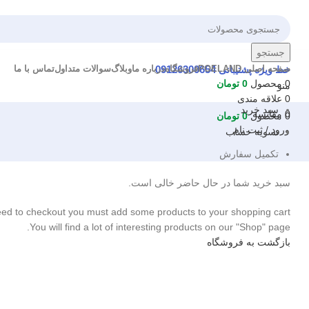
جستجو
صفحه اصلی POELAND
فروشگاه
درباره ما
وبلاگ
سوالات متداول
تماس با ما
خط ویژه پشتیبانی
09126300654
0
محصول
0
تومان
منو
0
علاقه مندی
سبد خرید
0
مقایسه
0
محصول
0
تومان
ورود / ثبت نام
تسویه حساب
تکمیل سفارش
سبد خرید شما در حال حاضر خالی است.
ed to checkout you must add some products to your shopping cart.
You will find a lot of interesting products on our "Shop" page.
بازگشت به فروشگاه