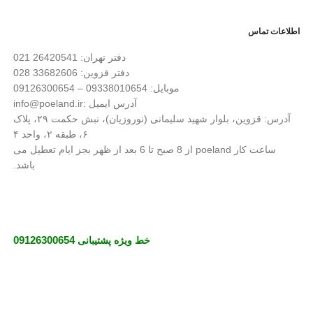
اطلاعات تماس
دفتر تهران: 26420541 021
دفتر قزوین: 33682606 028
موبایل: 09338010654 – 09126300654
آدرس ایمیل :info@poeland.ir
آدرس: قزوین، بلوار شهید سلیمانی (نوروزیان)، نبش حکمت ۲۹، پلاک
۶، طبقه ۲، واحد ۴
ساعت کار poeland از 8 صبح تا 6 بعد از ظهر بجز ایام تعطیل می
باشد.
خط ویژه پشتیبانی
09126300654