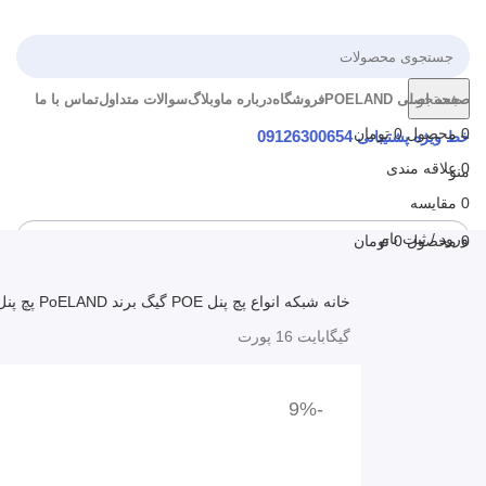
جستجو
صفحه اصلی POELAND
فروشگاه
درباره ما
وبلاگ
سوالات متداول
تماس با ما
0
محصول
0
تومان
خط ویژه پشتیبانی
09126300654
0
علاقه مندی
منو
0
مقایسه
ورود / ثبت نام
0
محصول
0
تومان
خانه
شبکه
انواع پچ پنل POE گیگ برند PoELAND
پچ پنل 16 پورت POE
گیگابایت 16 پورت
-9%
-9%
بزرگنمایی تصویر