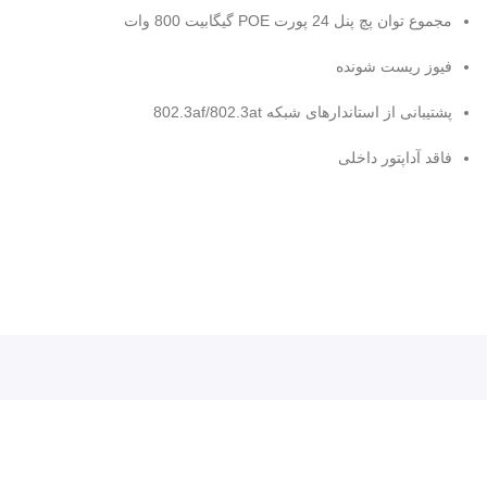
مجموع توان پچ پنل 24 پورت POE گیگابیت 800 وات
مشاهده سایر محصولات پچ پنل PoE گیگ
خرید پچ پنل 16 پورت PoE با سرعت 10/100
فیوز ریست شونده
پشتیبانی از استاندارهای شبکه 802.3af/802.3at
فاقد آداپتور داخلی