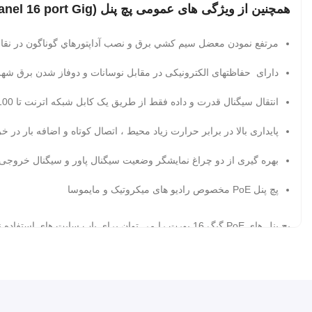
همچنین از ویژگی های عمومی پچ پنل POE (PoE Patch Panel 16 port Gig)میتوان به:
مرتفع نمودن معضل سيم کشي برق و نصب آداپتورهاي گوناگون در نق
دارای حفاظتهای الکترونيکی در مقابل نوسانات و دوفاز شدن برق شه
انتقال سيگنال قدرت و داده فقط از طريق يک کابل شبکه اترنت تا 100 متر
پايداری بالا در برابر حرارت زياد محيط ، اتصال کوتاه و اضافه بار در 
بهره گيری از دو چراغ نمايشگر وضعيت سيگنال پاور و سيگنال خروجی در
پچ پنل PoE مخصوص رادیو های میکروتیک و مایموسا
برای پاپ سایت هایی که زیر 8 عدد رادیو می توانید پچ پنل های 8 پورت گیگ استفاده نمایید.
PoE روشن نمایید:
رادیوهای بیسیم میکروتیک