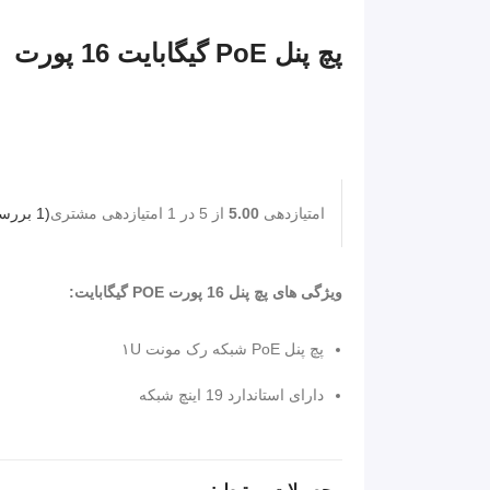
پچ پنل PoE گیگابایت 16 پورت
امتیازدهی
5.00
از 5 در
1
امتیازدهی مشتری
(
1
بررس
ویژگی های پچ پنل 16 پورت POE گیگابایت:
پچ پنل PoE شبکه رک مونت ۱U
دارای استاندارد 19 اینچ شبکه
پشتیبانی از ولتاژهای 24 و ۴۸ ولت
16 پورت ورودی دیتا گیگابایتی ۱۰/۱۰۰/۱۰۰۰