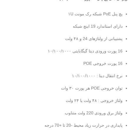
پچ پنل PoE شبکه رک مونت ۱U
دارای استاندارد 19 اینچ شبکه
پشتیبانی از ولتاژهای 24 و ۴۸ ولت
PatchPanel poeland gigabit
16 پورت ورودی دیتا گیگابایتی ۱۰/۱۰۰/۱۰۰۰
16 پورت خروجی POE
نرخ انتقال دیتا : ۱۰/۱۰۰/۱۰۰۰
توان خروجی POE هر پورت ۳۰ وات
ولتاژ خروجی : ۴۸ ولت یا ۲۴ ولت
ولتاژ برق ورودی 220 ولت متناوب
پایداری در حرارت زیاد محیط -20 تا +70 درجه
ویژگی های پچ پنل poe