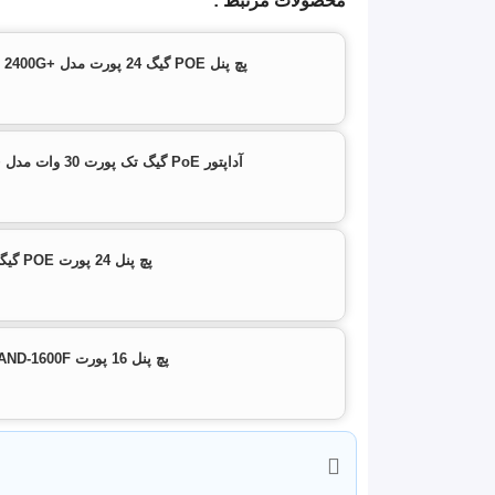
محصولات مرتبط :
16 پورت خروجی POE
پچ پنل POE گیگ 24 پورت مدل +POE 2400G برند PoELand
نرخ انتقال دیتا : ۱۰/۱۰۰/۱۰۰۰
توان خروجی POE هر پورت ۳۰ وات
آداپتور PoE گیگ تک پورت 30 وات مدل +PoELAND‑1001G
ولتاژ خروجی : ۴۸ ولت یا ۲۴ ولت
ولتاژ برق ورودی 220 ولت متناوب
پچ پنل 24 پورت POE گیگابایت
پایداری در حرارت زیاد محیط -20 تا +70 درجه
مجموع توان پچ پنل 24 پورت POE گیگابیت 800 وات
پچ پنل 16 پورت POE LAND-1600F
فیوز ریست شونده
پشتیبانی از استاندارهای شبکه 802.3af/802.3at
فاقد آداپتور داخلی