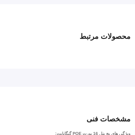
دوربین های مداربسته
اکسس پوینت ها
تلفن های IP
محصولات مرتبط
آیفن های تصویری
مشخصات فنی
ویژگی های پچ پنل 16 پورت POE گیگابایت: