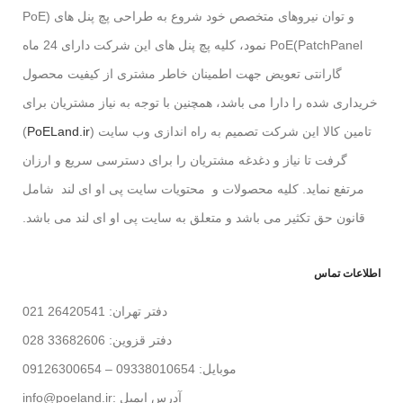
و توان نیروهای متخصص خود شروع به طراحی پچ پنل های (PoE
PatchPanel)PoE نمود، کلیه پچ پنل های این شرکت دارای 24 ماه
گارانتی تعویض جهت اطمینان خاطر مشتری از کیفیت محصول
خریداری شده را دارا می باشد، همچنین با توجه به نیاز مشتریان برای
تامین کالا این شرکت تصمیم به راه اندازی وب سایت (
PoELand.ir
)
گرفت تا نیاز و دغدغه مشتریان را برای دسترسی سریع و ارزان
مرتفع نماید. کلیه محصولات و محتویات سایت پی او ای لند شامل
قانون حق تکثیر می باشد و متعلق به سایت پی او ای لند می باشد.
اطلاعات تماس
دفتر تهران: 26420541 021
دفتر قزوین: 33682606 028
موبایل: 09338010654 – 09126300654
آدرس ایمیل :info@poeland.ir