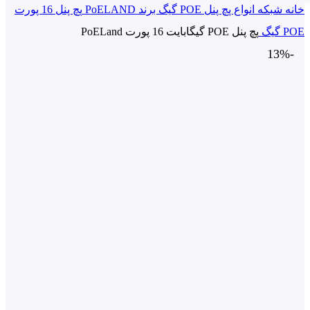
ه
شبکه
انواع پچ پنل POE گیگ برند PoELAND
پچ پنل 16 پورت
گ
پچ پنل POE گیگابایت 16 پورت PoELand
نمایی تصویر