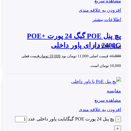
مشاهده سریع
افزودن به علاقه مندی
اطلاعات بیشتر
پچ پنل POE گیگ 24 پورت +POE
2400G دارای پاور داخلی
امتیاز
5.00
از 5
11,000
قیمت اصلی 11,000 تومان بود.
10,000
تومان
قیمت فعلی
PatchPanel poeland gigab
10,000 تومان است.
ویژگی های پچ پنل POE گیگابایت 16
 PoELand مدل 1600G :
مقایسه
اینجکتور
شبکه
رک مونت ۱U
مشاهده سریع
۱۶ پورت ورودی دیتا گیگ
افزودن به علاقه مندی
۱۶ پورت خروجی +POE
پچ پنل 24 پورت POE گیگابایت پاور داخلی عدد
نرخ انتقال دیتا : ۱۰/۱۰۰/۱۰۰۰