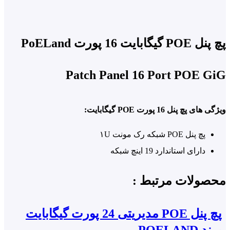
گابایت 16 پورت PoELand
Patch Panel 16 Port POE 
ی پچ پنل 16 پورت POE گیگابایت:
پچ پنل POE شبکه رک مونت ۱U
دارای استاندارد 19 اینچ شبکه
پشتیبانی از ولتاژهای 24 و ۴۸ ولت
صولات مرتبط :
16 پورت ورودی دیتا گیگابایتی ۱۰/۱۰۰/۱۰۰۰
16 پورت خروجی POE
پچ پنل POE مدیریتی 24 پورت گیگابایت
نرخ انتقال دیتا : ۱۰/۱۰۰/۱۰۰۰
POELAND