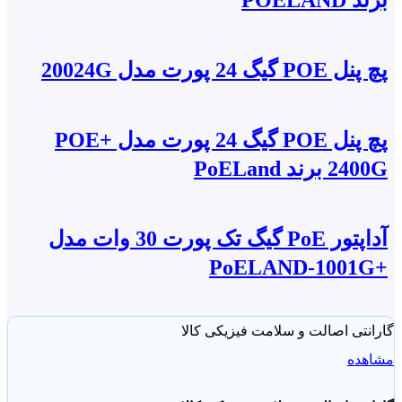
توان خروجی POE هر پورت ۳۰ وات
ولتاژ خروجی : ۴۸ ولت یا ۲۴ ولت
ولتاژ برق ورودی 220 ولت متناوب
PO گیگ 24 پورت مدل 20024G
پایداری در حرارت زیاد محیط -20 تا +70 درجه
مجموع توان پچ پنل 24 پورت POE گیگابیت 800 وات
پچ پنل POE گیگ 24 پورت مدل +POE
فیوز ریست شونده
 برند PoELand
پشتیبانی از استاندارهای شبکه 802.3af/802.3at
فاقد آداپتور داخلی
آداپتور PoE گیگ تک پورت 30 وات مدل
نتی اصالت و سلامت فیزیکی کالا
هده