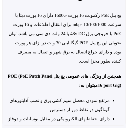
پچ پنل PoE رکمونت 16 پورت 1600G دارای 16 پورت دیتا با
سرعت 10/100/1000 mbps برای انتقال اطلاعات و 16 پورت
PoE با خروجی برق 48v DC یا 24 ولت دی سی می باشد. توان
تحویلی این پچ پنل POE گیگابایتی 30 وات در ازای هر پورت
ده و دارای چراغ اتصال به برق شهر و اتصال به مصرف
نده بطور مجزا است.
همچنین از ویژگی های عمومی پچ پنل POE (PoE Patch Panel
port Gig)میتوان به:
مرتفع نمودن معضل سيم کشي برق و نصب آداپتورهاي
گوناگون در نقاط دور از دسترس
دارای حفاظتهای الکترونيکی در مقابل نوسانات و دوفاز
شدن برق شهری