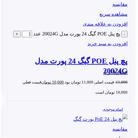
مقایسه
اکسس پوینت ها
مشاهده سریع
تلفن های IP
افزودن به علاقه مندی
آیفن های تصویری
پچ پنل POE گیگ 24 پورت مدل 20024G عدد
افزودن به سبد خرید
پچ پنل POE گیگ 24 پورت مدل
20024G
امتیاز
0
از 5
11,000
قیمت اصلی 11,000 تومان بود.
10,000
تومان
قیمت فعلی
10,000 تومان است.
اتمام موجودی
مقایسه