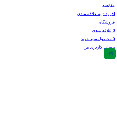
یسه
دن به علاقه مندی
شگاه
اقه مندی
صول
سبد خرید
ب کاربری من
-