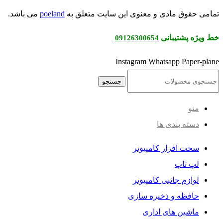
ی حقوق مادی و معنوی این سایت متعلق به
poeland
می باشد.
یژه پشتیبانی
09126300654
Instagram
Whatsapp
Paper-p
جستجو
منو
دسته بندی ها
سخت افزار کامپیوتر
لپ تاپ
لوازم جانبی کامپیوتر
حافظه و ذخیره سازی
ماشین های اداری