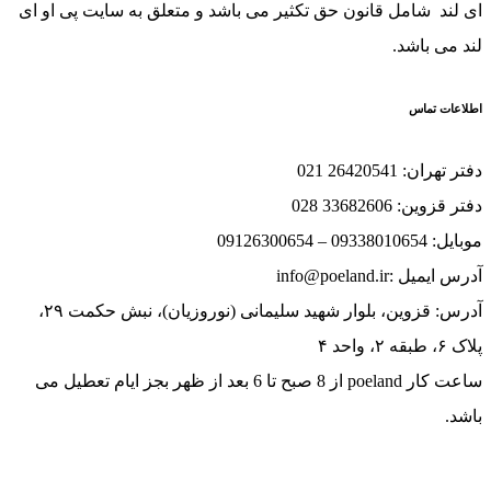
ند شامل قانون حق تکثیر می باشد و متعلق به سایت پی او ای
می باشد.
ات تماس
ان: 26420541 021
ین: 33682606 028
093 – 09126300654
یل :info@poeland.ir
آدرس: قزوین، بلوار شهید سلیمانی (نوروزیان)، نبش حکمت ۲۹،
احد ۴
ساعت کار poeland از 8 صبح تا 6 بعد از ظهر بجز ایام تعطیل می
.