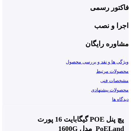
کتور رسمی
ا و نصب
وره رایگان
ی ها و نقد و بررسی محصول
ولات مرتبط
صات فنی
ولات پیشنهادی
اه ها
پچ پنل POE گیگابایت 16 پورت
PoELa مدل 1600G