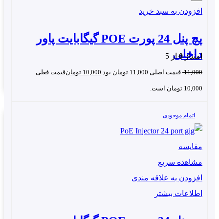
توان خروجی POE در هر پورت : ۳۰ وات
افزودن به سبد خرید
ولتاژ خروجی : ۴۸ ولت یا 24 ولت
پچ پنل 24 پورت POE گیگابایت پاور
دارای پروتکل LLDP
داخلی
فاقد پنل مدیریتی
امتیاز
0
از 5
ابعاد : ۴.۴*۲۰*۲۸ سانتیمتر
11,000
قیمت اصلی 11,000 تومان بود.
10,000
تومان
قیمت فعلی
ولتاژ برق ورودی ۱۸۰ الی ۲۵۰ ولت متناوب
10,000 تومان است.
پایداری در حرارت زیاد محیط 90+ درجه
اتمام موجودی
مجموع توان : ۴۸۰ وات
فاقد آداپتور داخلی
مقایسه
مشاهده سریع
افزودن به علاقه مندی
اطلاعات بیشتر