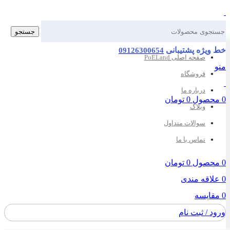
جستجو
یژه پشتیبانی
09126300654
صفحه اصلی PoELand
فروشگاه
درباره ما
صول
0
تومان
وبلاگ
سوالات متداول
تماس با ما
صول
0
تومان
اقه مندی
ایسه
 / ثبت نام