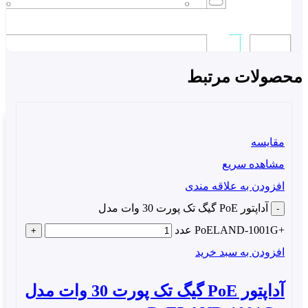
صولات مرتبط
مقایسه
مشاهده سریع
افزودن به علاقه مندی
آداپتور PoE گیگ تک پورت 30 وات مدل
رق رسانی آسان به تجهیزات PoE
+PoELAND‑1001G عدد
افزودن به سبد خرید
 پنل
PoE-521224-PoELAND
بین یک سوئیچ اترنت معمولی
 مدیریتی و دستگاه های برقی نصب می شود. بدون تأثیر بر
آداپتور PoE گیگ تک پورت 30 وات مدل