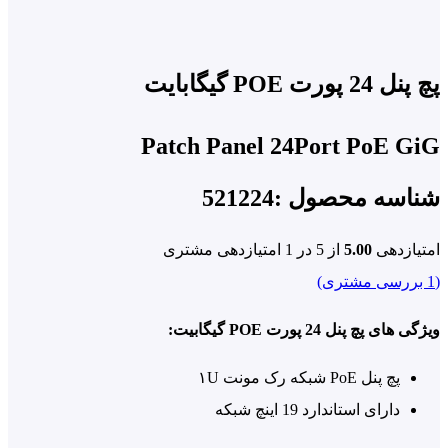
پورت POE گیگابایت
Patch Panel 24Port PoE 
سه محصول :521224
ازدهی
5.00
از 5 در
1
امتیازدهی مشتری
رسی مشتری)
ی پچ پنل 24 پورت POE گیگابیت:
پچ پنل PoE شبکه رک مونت ۱U
دارای استاندارد 19 اینچ شبکه
پشتیبانی از ولتاژهای 24 و ۴۸ ولت