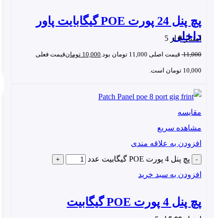
پچ پنل 24 پورت POE گیگابایت پاور
داخلی
امتیاز
0
از 5
11,000
قیمت اصلی 11,000 تومان بود.
10,000
تومان
قیمت فعلی
10,000 تومان است.
این پچ پنل با داشتن قابلیت مدیریت
رف انرژی بهینه، امکان کاهش هدر رفت انرژی و
مقایسه
فه‌جویی در هزینه‌های انرژی را به مدیران شبکه می‌دهد. ۲.
مشاهده سریع
نیت اطلاعات:
با پشتیبانی از تکنولوژی‌های امنیتی پیشرفته،
افزودن به علاقه مندی
پچ پنل 24 پورت POE گیگابیت اطمینان از امنیت و حفاظت
پچ پنل 4 پورت POE گیگابیت عدد
لاعات ارسالی و تامین برق به دستگاه‌ها را فراهم می‌کند.
افزودن به سبد خرید
پچ پنل PoE برق چه دستگاههای را می
پچ پنل 4 پورت POE گیگابیت
واند تامین کند؟