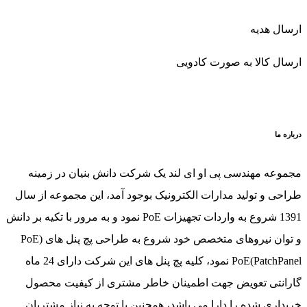
ل هدیه
ل کالا به صورت کادویی
 ما
عه مهندسی پی او ای لند یک شرکت دانش بنیان در زمینه
ی و تولید مدارات الکترونیک بوجود آمد، این مجموعه از سال
1391 شروع به واردات تجهیزات PoE نمود و به مرور با تکیه بر دانش
و توان نیروهای متخصص خود شروع به طراحی پچ پنل های (PoE
PatchPanel)PoE نمود، کلیه پچ پنل های این شرکت دارای 24 ماه
نتی تعویض جهت اطمینان خاطر مشتری از کیفیت محصول
اری شده را دارا می باشد، همچنین با توجه به نیاز مشتریان