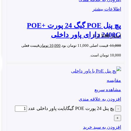
که اجازه می‌دهد تا با توجه به نیازهای مختلف، تنظیمات پنل
اطلاعات بیشتر
 تغییر داده و به بهره‌وری بیشتری دست یابند. به طور خلاصه،
پچ پنل گیگابیتی ۲۴ پورت POE یک ابزار قدرتمند با امکان
پچ پنل POE گیگ 24 پورت +POE
سال داده و تامین برق به دستگاه‌ها می‌باشد. با امکانات
2400G دارای پاور داخلی
امتیاز
5.00
از 5
متنوع و عملکرد قابل اعتماد، این پچ پنل PoE می‌تواند به بهبود
11,000
قیمت اصلی 11,000 تومان بود.
10,000
تومان
قیمت فعلی
لکرد شبکه‌ شما کمک کرده و تجربه‌ی بهتری را برای
10,000 تومان است.
ربران فراهم آورد.
مقایسه
مشاهده سریع
افزودن به علاقه مندی
پچ پنل 24 پورت POE گیگابایت پاور داخلی عدد
افزودن به سبد خرید