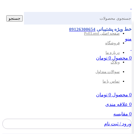
جستجو
یژه پشتیبانی
09126300654
صفحه اصلی PoELand
فروشگاه
درباره ما
صول
0
تومان
وبلاگ
سوالات متداول
تماس با ما
صول
0
تومان
اقه مندی
ایسه
 / ثبت نام