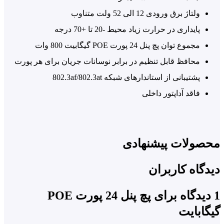
ستگاه من را تغذیه کند؟
ولتاژ برق ورودی 12 الی 52 ولت متناوب
پایداری در حرارت زیاد محیط -20 تا +70 درجه
این دستگاه می تواند 24 دستگاه را تغذیه کند، اما به نظر می
مجموع توان پچ پنل 24 پورت POE گیگابیت 800 وات
رسد که برای این کار به حداقل 720 وات توان نیاز دارید. شما
محافظ قابل تنظیم در برابر نوسانات جریان برای هر پورت
توانید از یک منبع تغذیه 800 وات استفاده نمایید.
پشتیبانی از استاندارهای شبکه 802.3af/802.3at
فاقد آداپتور داخلی
آیا می شود برای روشن کردن 16 دستگاه
دوربین مداربسته از این پچ پنل PoE
ستفاده کرد؟
صولات پیشنهادی
ای این کار می شود از پچ پنل پی اوی ای 16 پورت مدل
PoE
گاه کاربران
 مدل 522116
استفاده کرد. همچنین اگر کمتر از 8 دستگاه
پچ پنل 24 پورت POE
ید می توانید از پنل های PoE دارای 8 پورت PoE مدل
ابایت
52120
PoELand استفاده کرد.