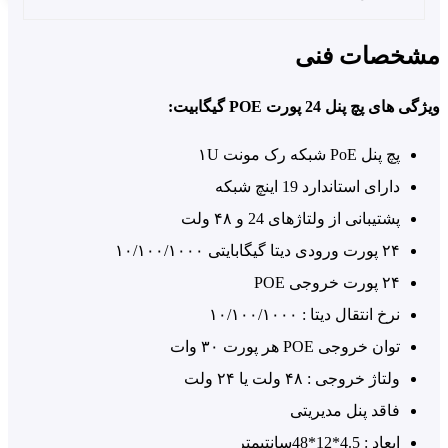
PoE Patch Panel می تواند 100 متر (328 فوت) می تواند ارائه
د.
خصات فنی
چه منبع تغذیه ای برای این PoE Injector
ی پچ پنل 24 پورت POE گیگابیت:
24 port Gig پیشنهاد می کنید که در رک
ه خوبی قرار گیرد؟
پچ پنل PoE شبکه رک مونت ۱U
دارای استاندارد 19 اینچ شبکه
 نوع آداپتور در بازار وجود دارد، منبع تغذیه رک مونت، منبع
پشتیبانی از ولتاژهای 24 و ۴۸ ولت
ذیه ریل مونت، منبع تغذیه کف خواب. هر سه نوع منابع تغذیه
۲۴ پورت ورودی دیتا گیگابایتی ۱۰/۱۰۰/۱۰۰۰
ا محل قرار گیری و نیاز شما می تواند استفاده شود.
۲۴ پورت خروجی POE
نرخ انتقال دیتا : ۱۰/۱۰۰/۱۰۰۰
من 24 دستگاه رادیو دارم که به 30 وات با
توان خروجی POE هر پورت ۳۰ وات
ولتاژ بین 40 تا 56 VDC نیاز دارند. هر
ولتاژ خروجی : ۴۸ ولت یا ۲۴ ولت
دستگاه در فاصه 80 متری کابل قرار
فاقد پنل مدیریتی
دارند. آیا این پچ پنل PoE می تواند 24
ابعاد : 4.5*12*48سانتیمتر