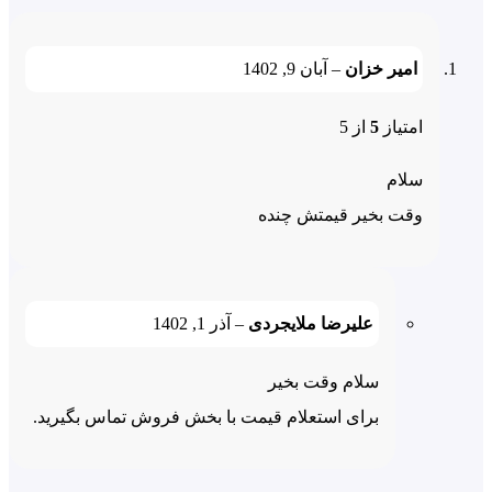
پچ پنل 24 پورت PoE گیگ برای چه
ستگاههایی مناسب است؟
امیر خزان
–
آبان 9, 1402
امتیاز
5
از 5
با توجه به اینکه این دستگاه دارای پهنای باند 10/100/1000 می
شد بهتر است برای تجهیزاتی که نیاز به پهنای باند بالایی دارند
سلام
تفاده شوند. مثلا برای رادیویی های بسیم مناسب تر است.
وقت بخیر قیمتش چنده
ای مشاهده سایر پچ پنل های کلیک نمایید.
علیرضا ملایجردی
–
آذر 1, 1402
سلام وقت بخیر
برای استعلام قیمت با بخش فروش تماس بگیرید.