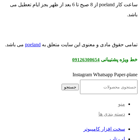
ساعت کار poeland از 8 صبح تا 6 بعد از ظهر بجز ایام تعطیل می
.
ی حقوق مادی و معنوی این سایت متعلق به
poeland
می باشد.
یژه پشتیبانی
09126300654
Instagram
Whatsapp
Paper-p
جستجو
منو
دسته بندی ها
سخت افزار کامپیوتر
لپ تاپ