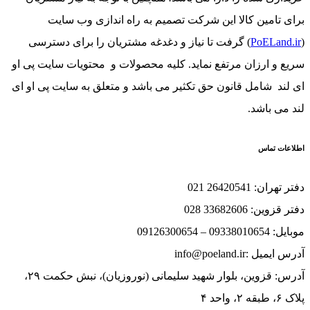
 تامین کالا این شرکت تصمیم به راه اندازی وب سایت
PoELand
) گرفت تا نیاز و دغدغه مشتریان را برای دسترسی
 و ارزان مرتفع نماید. کلیه محصولات و محتویات سایت پی او
ند شامل قانون حق تکثیر می باشد و متعلق به سایت پی او ای
می باشد.
ات تماس
ان: 26420541 021
ین: 33682606 028
093 – 09126300654
یل :info@poeland.ir
آدرس: قزوین، بلوار شهید سلیمانی (نوروزیان)، نبش حکمت ۲۹،
احد ۴