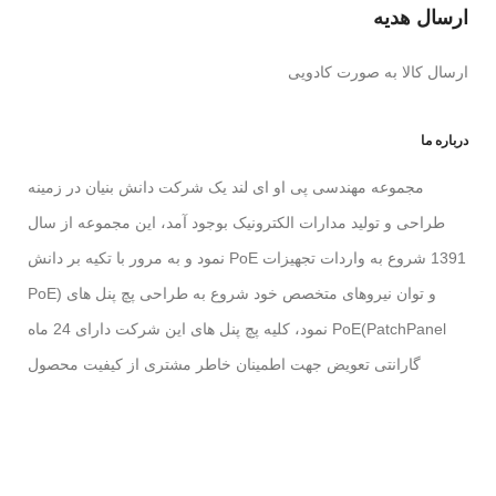
ارسال هدیه
ارسال کالا به صورت کادویی
درباره ما
مجموعه مهندسی پی او ای لند یک شرکت دانش بنیان در زمینه
طراحی و تولید مدارات الکترونیک بوجود آمد، این مجموعه از سال
1391 شروع به واردات تجهیزات PoE نمود و به مرور با تکیه بر دانش
و توان نیروهای متخصص خود شروع به طراحی پچ پنل های (PoE
PatchPanel)PoE نمود، کلیه پچ پنل های این شرکت دارای 24 ماه
گارانتی تعویض جهت اطمینان خاطر مشتری از کیفیت محصول
خریداری شده را دارا می باشد، همچنین با توجه به نیاز مشتریان برای
تامین کالا این شرکت تصمیم به راه اندازی وب سایت (
PoELand.ir
)
گرفت تا نیاز و دغدغه مشتریان را برای دسترسی سریع و ارزان