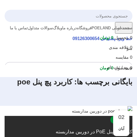
جستجو
صفحه اصلی POELAND
فروشگاه
درباره ما
وبلاگ
سوالات متداول
تماس با ما
0
محصول
0
تومان
خط ویژه پشتیبانی
09126300654
0
علاقه مندی
منو
0
مقایسه
ورود / ثبت نام
0
محصول
0
تومان
بایگانی برچسب ها: کاربرد پچ پنل poe
02
وبلاگ
آبان
کاربرد پچ پنل PoE در دوربین مداربسته