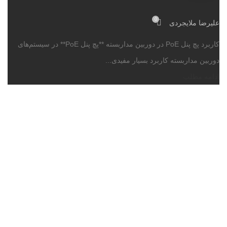
0
علیرضا ملایجردی
کاربرد پچ پنل PoE در دوربین مداربسته **پچ پنل PoE** در سیستم‌های
دوربین مداربسته کاربرد بسیار مفیدی...
ادامه مطلب