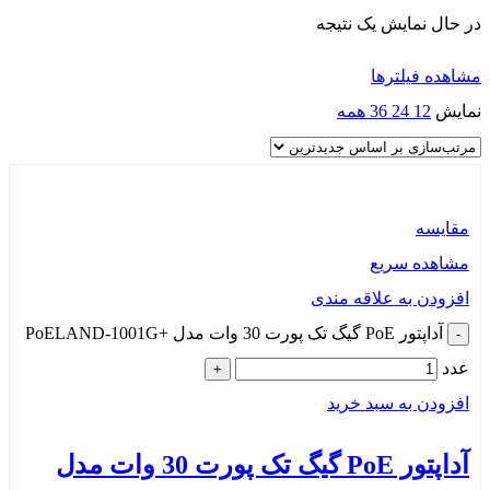
در حال نمایش یک نتیجه
مشاهده فیلترها
نمایش
12
24
36
همه
مقایسه
مشاهده سریع
افزودن به علاقه مندی
آداپتور PoE گیگ تک پورت 30 وات مدل +PoELAND‑1001G
عدد
افزودن به سبد خرید
آداپتور PoE گیگ تک پورت 30 وات مدل