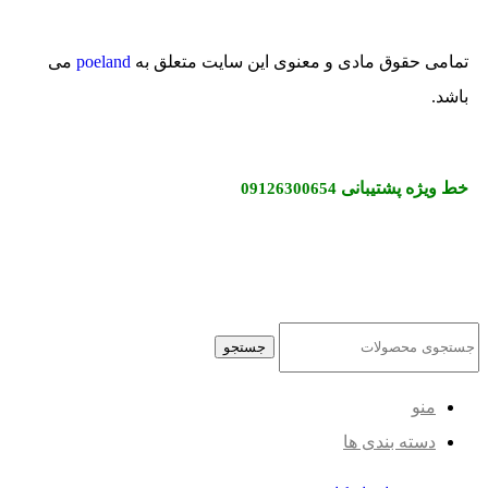
امی حقوق مادی و معنوی این سایت متعلق به
poeland
می
د.
 ویژه پشتیبانی
09126300654
جستجو
منو
دسته بندی ها