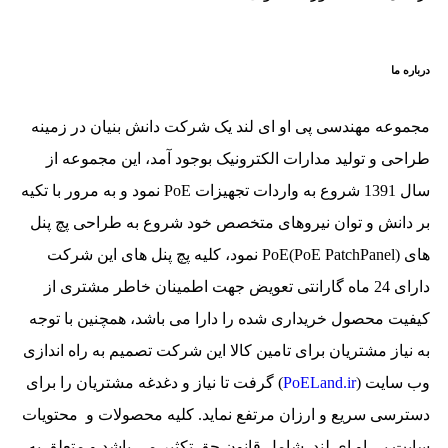
ره ما
موعه مهندسی پی او ای لند یک شرکت دانش بنیان در زمینه
حی و تولید مدارات الکترونیک بوجود آمد، این مجموعه از
سال 1391 شروع به واردات تجهیزات PoE نمود و به مرور با تکیه
 دانش و توان نیروهای متخصص خود شروع به طراحی پچ پنل
های (PoE PatchPanel)PoE نمود، کلیه پچ پنل های این شرکت
دارای 24 ماه گارانتی تعویض جهت اطمینان خاطر مشتری از
فیت محصول خریداری شده را دارا می باشد، همچنین با توجه
نیاز مشتریان برای تامین کالا این شرکت تصمیم به راه اندازی
 سایت (
PoELand.ir
) گرفت تا نیاز و دغدغه مشتریان را برای
ترسی سریع و ارزان مرتفع نماید. کلیه محصولات و محتویات
یت پی او ای لند شامل قانون حق تکثیر می باشد و متعلق به