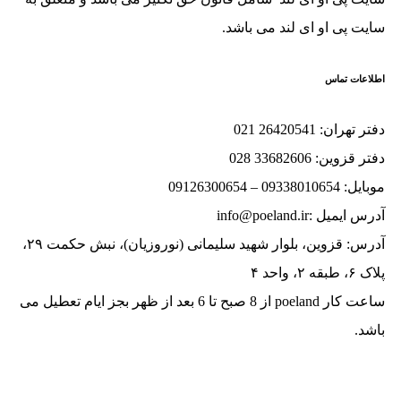
یت پی او ای لند می باشد.
اعات تماس
تهران: 26420541 021
قزوین: 33682606 028
093380106 – 09126300654
ایمیل :info@poeland.ir
آدرس: قزوین، بلوار شهید سلیمانی (نوروزیان)، نبش حکمت ۲۹،
قه ۲، واحد ۴
ساعت کار poeland از 8 صبح تا 6 بعد از ظهر بجز ایام تعطیل می
د.