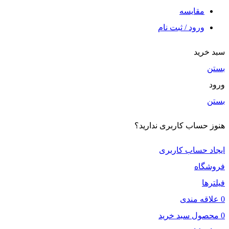
مقایسه
ورود / ثبت نام
خرید
ن
ن
 حساب کاربری ندارید؟
د حساب کاربری
شگاه
رها
اقه مندی
صول
سبد خرید