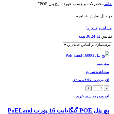
ه
محصولات برچسب خورده “پچ پنل POE”
ل نمایش 4 نتیجه
ده فیلترها
یش
12
24
36
همه
ایسه
اهده سریع
زودن به علاقه مندی
زودن به سبد خرید
POE گیگابایت 16 پورت PoELand