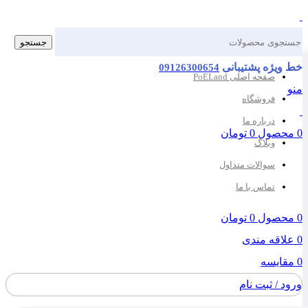
جستجو
یژه پشتیبانی
09126300654
صفحه اصلی PoELand
فروشگاه
درباره ما
صول
0
تومان
وبلاگ
سوالات متداول
تماس با ما
صول
0
تومان
اقه مندی
ایسه
 / ثبت نام