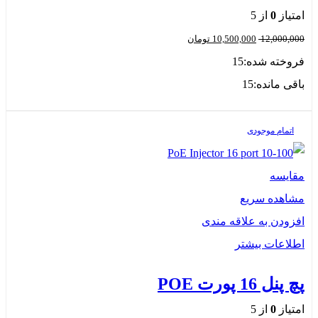
تیاز
0
از 5
12,000,
10,500,000
تومان
وخته شده:
15
قی مانده:
15
اتمام موجودی
ایسه
اهده سریع
زودن به علاقه مندی
لاعات بیشتر
نل 16 پورت POE
تیاز
0
از 5