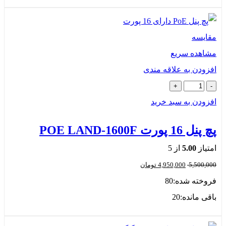
ایسه
اهده سریع
زودن به علاقه مندی
زودن به سبد خرید
 16 پورت POE LAND-1600F
تیاز
5.00
از 5
5,500,
4,950,000
تومان
وخته شده:
80
قی مانده:
20