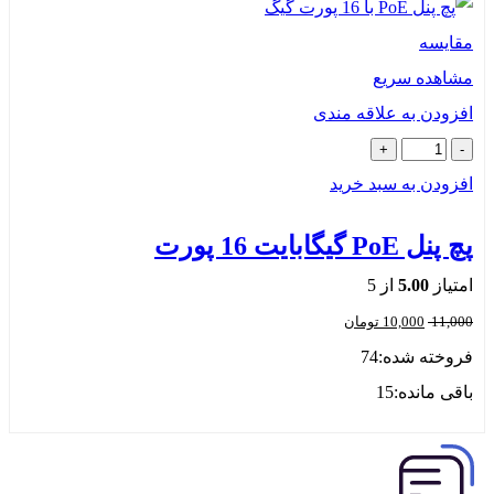
ایسه
اهده سریع
زودن به علاقه مندی
زودن به سبد خرید
 PoE گیگابایت 16 پورت
تیاز
5.00
از 5
11,
10,000
تومان
وخته شده:
74
قی مانده:
15