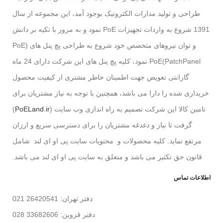
طراحی و تولید مدارات الکترونیک بوجود آمد، این مجموعه از سال
1391 شروع به واردات تجهیزات PoE نمود و به مرور با تکیه بر دانش
و توان نیروهای متخصص خود شروع به طراحی پچ پنل های (PoE
PatchPanel)PoE نمود، کلیه پچ پنل های این شرکت دارای 24 ماه
گارانتی تعویض جهت اطمینان خاطر مشتری از کیفیت محصول
خریداری شده را دارا می باشد، همچنین با توجه به نیاز مشتریان برای
تامین کالا این شرکت تصمیم به راه اندازی وب سایت (
PoELand.ir
)
گرفت تا نیاز و دغدغه مشتریان را برای دسترسی سریع و ارزان
مرتفع نماید. کلیه محصولات و محتویات سایت پی او ای لند شامل
قانون حق تکثیر می باشد و متعلق به سایت پی او ای لند می باشد.
اطلاعات تماس
دفتر تهران: 26420541 021
دفتر قزوین: 33682606 028