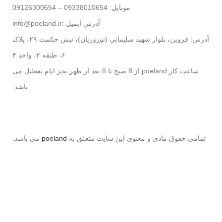
موبایل: 09338010654 – 09126300654
آدرس ایمیل :info@poeland.ir
آدرس: قزوین، بلوار شهید سلیمانی (نوروزیان)، نبش حکمت ۲۹، پلاک
۶، طبقه ۲، واحد ۴
ساعت کار poeland از 8 صبح تا 6 بعد از ظهر بجز ایام تعطیل می
باشد.
تمامی حقوق مادی و معنوی این سایت متعلق به
poeland
می باشد.
خط ویژه پشتیبانی
09126300654