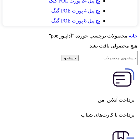
پچ پنل 24 پورت POE گیگ
پچ پنل 4 پورت POE گیگ
پچ پنل 8 پورت POE گیگ
خانه
محصولات برچسب خورده “آداپتور poe”
هیچ محصولی یافت نشد.
جستجو
پرداخت آنلاین امن
پرداخت با کارت‌های شتاب